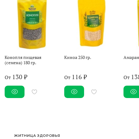
Конопля пищевая
Киноа 250 гр.
Амарант
(семена) 180 гр.
130 ₽
116 ₽
13
От
От
От
ЖИТНИЦА ЗДОРОВЬЯ