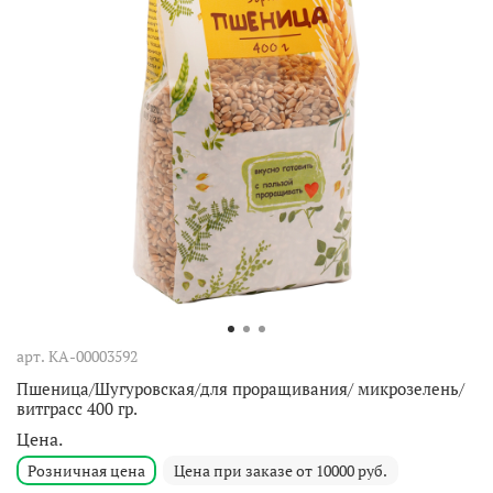
арт.
КА-00003592
Пшеница/Шугуровская/для проращивания/ микрозелень/
витграсс 400 гр.
Цена.
Розничная цена
Цена при заказе от 10000 руб.