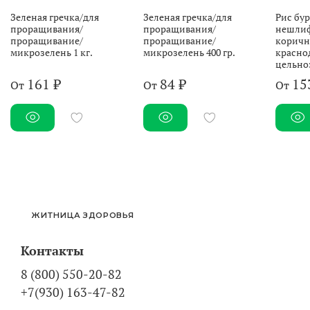
Зеленая гречка/для
Зеленая гречка/для
Рис бу
проращивания/
проращивания/
нешли
проращивание/
проращивание/
коричн
микрозелень 1 кг.
микрозелень 400 гр.
красно
цельноз
161 ₽
84 ₽
15
От
От
От
ЖИТНИЦА ЗДОРОВЬЯ
Контакты
8 (800) 550-20-82
+7(930) 163-47-82