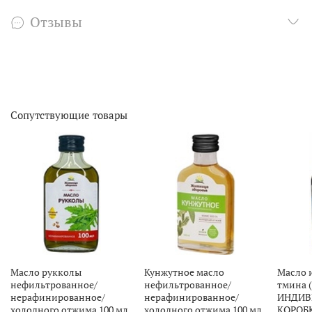
Отзывы
Сопутствующие товары
Масло рукколы
Кунжутное масло
Масло 
нефильтрованное/
нефильтрованное/
тмина 
нерафинированное/
нерафинированное/
ИНДИВ
холодного отжима 100 мл.
холодного отжима 100 мл.
КОРОБ