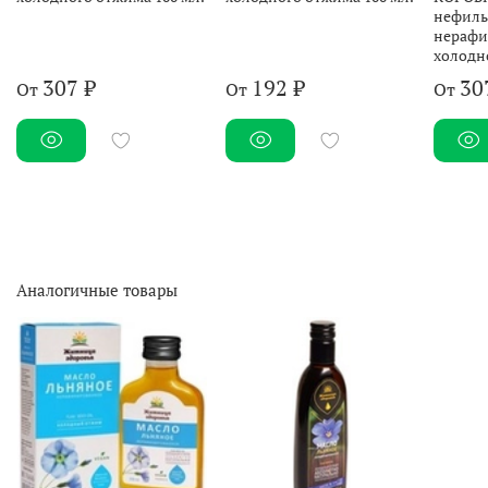
нефиль
нерафи
холодн
307 ₽
192 ₽
30
От
От
От
Аналогичные товары